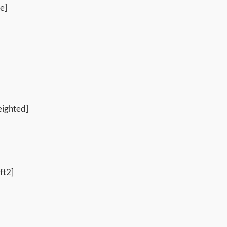
e]
eighted]
ft2]