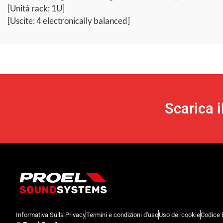
[Unità rack: 1U]
[Uscite: 4 electronically balanced]
Scarica 
Informativa Sulla Privacy
Termini e condizioni d'uso
Uso dei cookie
Codice 