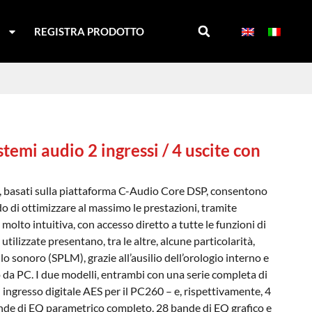
I
REGISTRA PRODOTTO
stemi audio 2 ingressi / 4 uscite con
, basati sulla piattaforma C-Audio Core DSP, consentono
o di ottimizzare al massimo le prestazioni, tramite
molto intuitiva, con accesso diretto a tutte le funzioni di
tilizzate presentano, tra le altre, alcune particolarità,
o sonoro (SPLM), grazie all’ausilio dell’orologio interno e
 da PC. I due modelli, entrambi con una serie completa di
 ingresso digitale AES per il PC260 – e, rispettivamente, 4
ande di EQ parametrico completo, 28 bande di EQ grafico e