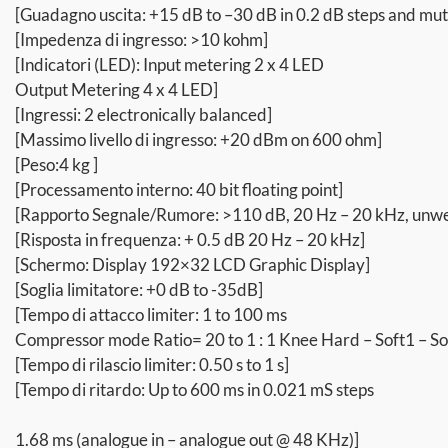
[Guadagno uscita: +15 dB to –30 dB in 0.2 dB steps and mut
[Impedenza di ingresso: >10 kohm]
[Indicatori (LED): Input metering 2 x 4 LED
Output Metering 4 x 4 LED]
[Ingressi: 2 electronically balanced]
[Massimo livello di ingresso: +20 dBm on 600 ohm]
[Peso:4 kg ]
[Processamento interno: 40 bit floating point]
[Rapporto Segnale/Rumore: >110 dB, 20 Hz – 20 kHz, unw
[Risposta in frequenza: + 0.5 dB 20 Hz – 20 kHz]
[Schermo: Display 192×32 LCD Graphic Display]
[Soglia limitatore: +0 dB to -35dB]
[Tempo di attacco limiter: 1 to 100 ms
Compressor mode Ratio= 20 to 1 : 1 Knee Hard – Soft1 – So
[Tempo di rilascio limiter: 0.50 s to 1 s]
[Tempo di ritardo: Up to 600 ms in 0.021 mS steps
1.68 ms (analogue in – analogue out @ 48 KHz)]