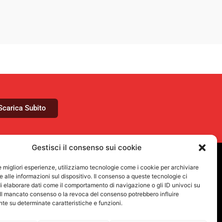
Scarica Subito
Gestisci il consenso sui cookie
le migliori esperienze, utilizziamo tecnologie come i cookie per archiviare
VUOI RIMANERE AGGIORNATO?
 alle informazioni sul dispositivo. Il consenso a queste tecnologie ci
Iscriviti alla newsletter
i elaborare dati come il comportamento di navigazione o gli ID univoci su
 Il mancato consenso o la revoca del consenso potrebbero influire
e su determinate caratteristiche e funzioni.
SEGUICI SUI NOSTRI SOCIAL