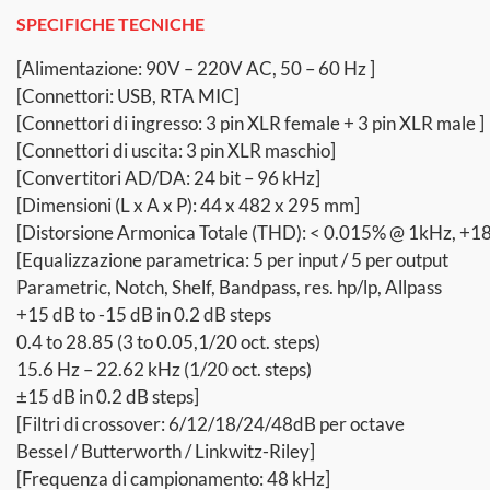
SPECIFICHE TECNICHE
[Alimentazione: 90V – 220V AC, 50 – 60 Hz ]
[Connettori: USB, RTA MIC]
[Connettori di ingresso: 3 pin XLR female + 3 pin XLR male ]
[Connettori di uscita: 3 pin XLR maschio]
[Convertitori AD/DA: 24 bit – 96 kHz]
[Dimensioni (L x A x P): 44 x 482 x 295 mm]
[Distorsione Armonica Totale (THD): < 0.015% @ 1kHz, +1
[Equalizzazione parametrica: 5 per input / 5 per output
Parametric, Notch, Shelf, Bandpass, res. hp/lp, Allpass
+15 dB to -15 dB in 0.2 dB steps
0.4 to 28.85 (3 to 0.05,1/20 oct. steps)
15.6 Hz – 22.62 kHz (1/20 oct. steps)
±15 dB in 0.2 dB steps]
[Filtri di crossover: 6/12/18/24/48dB per octave
Bessel / Butterworth / Linkwitz-Riley]
[Frequenza di campionamento: 48 kHz]