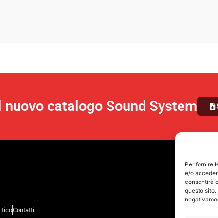
il nuovo catalogo Sound System
Per fornire 
e/o accedere
consentirà d
questo sito.
negativament
Etico
Contatti