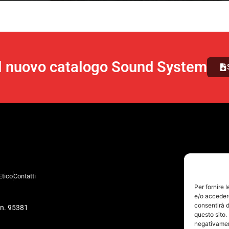
il nuovo catalogo Sound System
Etico
Contatti
Per fornire 
e/o accedere
consentirà d
 n. 95381
questo sito.
negativament