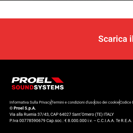
Scarica 
Informativa Sulla Privacy
Termini e condizioni d'uso
Uso dei cookie
Codice 
©
Proel S.p.A.
Via alla Ruenia 37/43, CAP 64027 Sant’Omero (TE) ITALY
P.Iva 00778590679 Cap.soc.: € 8.000.000 i.v. – C.C.I.A.A. Te R.E.A.