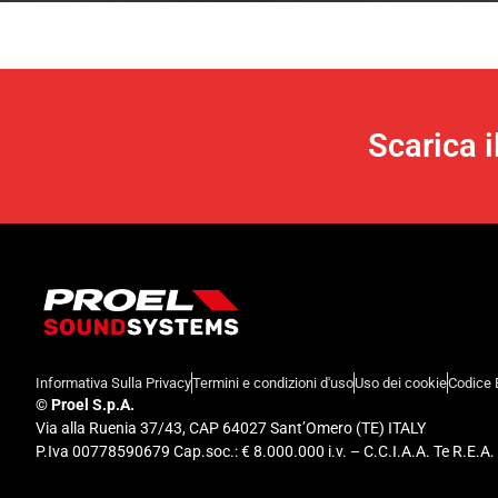
Scarica 
Informativa Sulla Privacy
Termini e condizioni d'uso
Uso dei cookie
Codice 
©
Proel S.p.A.
Via alla Ruenia 37/43, CAP 64027 Sant’Omero (TE) ITALY
P.Iva 00778590679 Cap.soc.: € 8.000.000 i.v. – C.C.I.A.A. Te R.E.A.