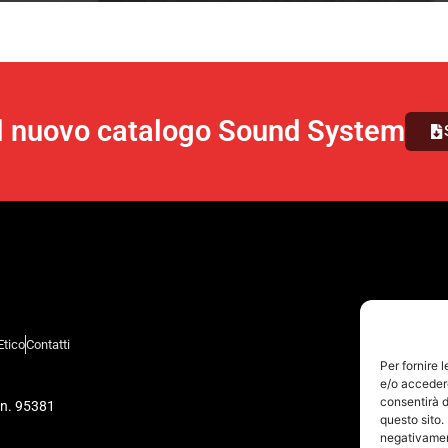
il nuovo catalogo Sound System
Etico
Contatti
Per fornire 
e/o accedere
consentirà d
 n. 95381
questo sito.
negativament