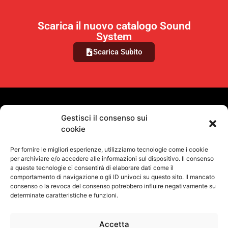
Scarica il nuovo catalogo Sound
System
Scarica Subito
VUOI RIMANERE AGGIORNATO?
Gestisci il consenso sui
cookie
Iscriviti alla newsletter
Per fornire le migliori esperienze, utilizziamo tecnologie come i cookie
SEGUICI SUI NOSTRI SOCIAL
per archiviare e/o accedere alle informazioni sul dispositivo. Il consenso
a queste tecnologie ci consentirà di elaborare dati come il
comportamento di navigazione o gli ID univoci su questo sito. Il mancato
consenso o la revoca del consenso potrebbero influire negativamente su
determinate caratteristiche e funzioni.
Accetta
Informativa Sulla Privacy
Termini e condizioni d'uso
Uso dei cookie