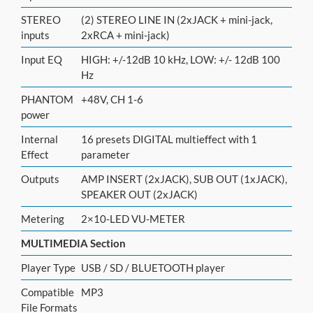
STEREO
(2) STEREO LINE IN (2xJACK + mini-jack,
inputs
2xRCA + mini-jack)
Input EQ
HIGH: +/-12dB 10 kHz, LOW: +/- 12dB 100
Hz
PHANTOM
+48V, CH 1-6
power
Internal
16 presets DIGITAL multieffect with 1
Effect
parameter
Outputs
AMP INSERT (2xJACK), SUB OUT (1xJACK),
SPEAKER OUT (2xJACK)
Metering
2×10-LED VU-METER
MULTIMEDIA Section
Player Type
USB / SD / BLUETOOTH player
Compatible
MP3
File Formats