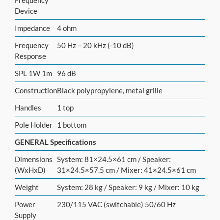
Frequency
Device
Impedance
4 ohm
Frequency
50 Hz – 20 kHz (-10 dB)
Response
SPL 1W 1m
96 dB
Construction
Black polypropylene, metal grille
Handles
1 top
Pole Holder
1 bottom
GENERAL Specifications
Dimensions
System: 81×24.5×61 cm / Speaker:
(WxHxD)
31×24.5×57.5 cm / Mixer: 41×24.5×61 cm
Weight
System: 28 kg / Speaker: 9 kg / Mixer: 10 kg
Power
230/115 VAC (switchable) 50/60 Hz
Supply