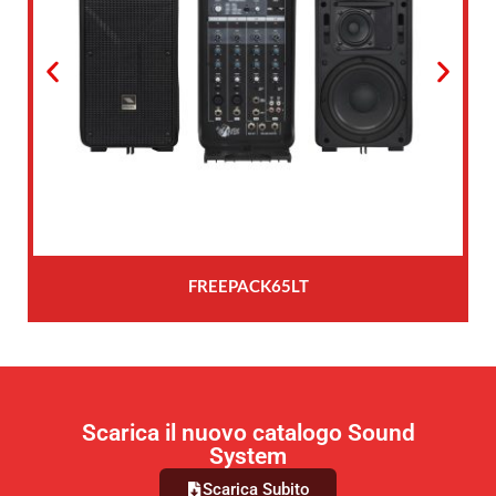
FREEPACK65LT
Scarica il nuovo catalogo Sound
System
Scarica Subito