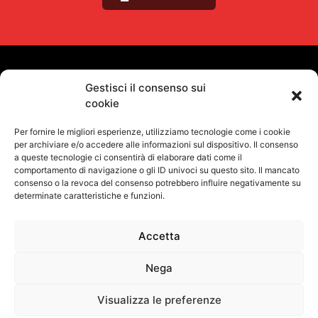
VUOI RIMANERE AGGIORNATO?
Gestisci il consenso sui
cookie
Iscriviti alla newsletter
Per fornire le migliori esperienze, utilizziamo tecnologie come i cookie
SEGUICI SUI NOSTRI SOCIAL
per archiviare e/o accedere alle informazioni sul dispositivo. Il consenso
a queste tecnologie ci consentirà di elaborare dati come il
comportamento di navigazione o gli ID univoci su questo sito. Il mancato
consenso o la revoca del consenso potrebbero influire negativamente su
determinate caratteristiche e funzioni.
Accetta
Informativa Sulla Privacy
Termini e condizioni d'uso
Uso dei cookie
Codice Etico
Contatti
Nega
©
Proel S.p.A.
Via alla Ruenia 37/43, CAP 64027 Sant’Omero (TE) ITALY
P.Iva 00778590679 Cap.soc.: € 8.000.000 i.v. – C.C.I.A.A. Te R.E.A. n.
Visualizza le preferenze
95381