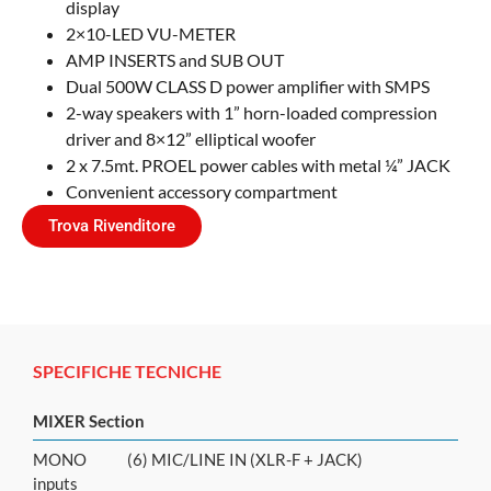
display
2×10-LED VU-METER
AMP INSERTS and SUB OUT
Dual 500W CLASS D power amplifier with SMPS
2-way speakers with 1” horn-loaded compression
driver and 8×12” elliptical woofer
2 x 7.5mt. PROEL power cables with metal ¼” JACK
Convenient accessory compartment
Trova Rivenditore
SPECIFICHE TECNICHE
MIXER Section
MONO
(6) MIC/LINE IN (XLR-F + JACK)
inputs