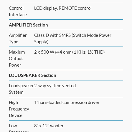
Control
LCD display, REMOTE control
Interface
AMPLIFIER Section
Amplifier
Class D with SMPS (Switch Mode Power
Type
Supply)
Maxium
2 x 500 W @ 4 ohm (1 KHz, 1% THD)
Output
Power
LOUDSPEAKER Section
Loudspeaker
2-way system vented
System
High
1”horn-loaded compression driver
Frequency
Device
Low
8″ x 12″ woofer