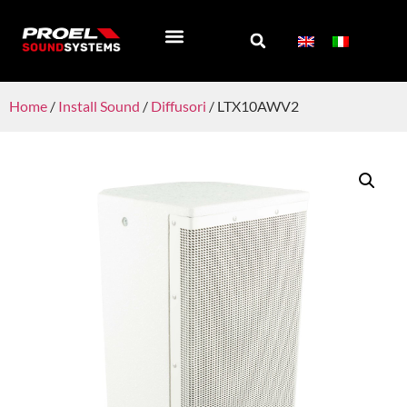
REGISTRA PRODOTTO
SOCIAL WALL
CHI SIAMO
Home
/
Install Sound
/
Diffusori
/ LTX10AWV2