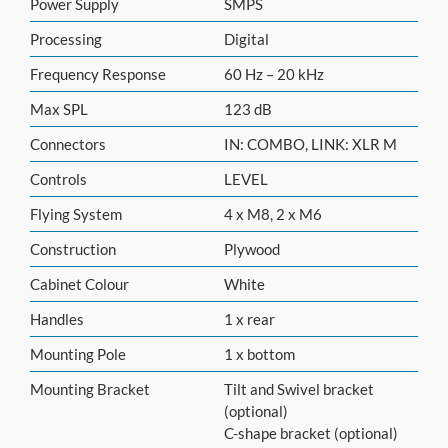
Power Supply
SMPS
Processing
Digital
Frequency Response
60 Hz – 20 kHz
Max SPL
123 dB
Connectors
IN: COMBO, LINK: XLR M
Controls
LEVEL
Flying System
4 x M8, 2 x M6
Construction
Plywood
Cabinet Colour
White
Handles
1 x rear
Mounting Pole
1 x bottom
Mounting Bracket
Tilt and Swivel bracket
(optional)
C-shape bracket (optional)