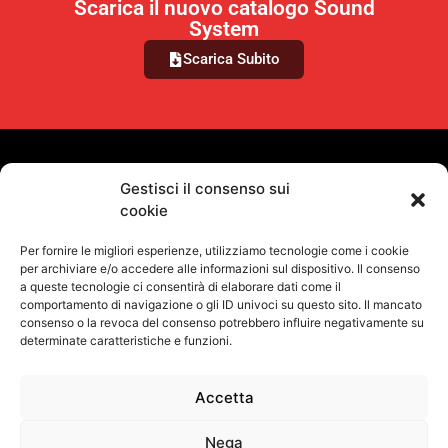
Scarica il nuovo catalogo Sound
System
Scarica Subito
VUOI RIMANERE AGGIORNATO?
Gestisci il consenso sui
cookie
Iscriviti alla newsletter
Per fornire le migliori esperienze, utilizziamo tecnologie come i cookie
SEGUICI SUI NOSTRI SOCIAL
per archiviare e/o accedere alle informazioni sul dispositivo. Il consenso
a queste tecnologie ci consentirà di elaborare dati come il
comportamento di navigazione o gli ID univoci su questo sito. Il mancato
consenso o la revoca del consenso potrebbero influire negativamente su
determinate caratteristiche e funzioni.
Accetta
Informativa Sulla Privacy
Termini e condizioni d'uso
Uso dei cookie
Codice Etico
Contatti
Nega
©
Proel S.p.A.