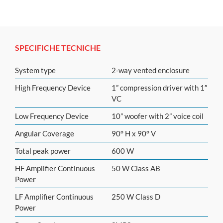
SPECIFICHE TECNICHE
System type
2-way vented enclosure
High Frequency Device
1” compression driver with 1″
VC
Low Frequency Device
10” woofer with 2” voice coil
Angular Coverage
90° H x 90° V
Total peak power
600 W
HF Amplifier Continuous
50 W Class AB
Power
LF Amplifier Continuous
250 W Class D
Power