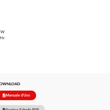
0 W
kHz
OWNLOAD
Manuale d'Uso
Scarica Scheda PDF