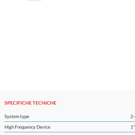
SPECIFICHE TECNICHE
System type
2-
High Frequency Device
1”