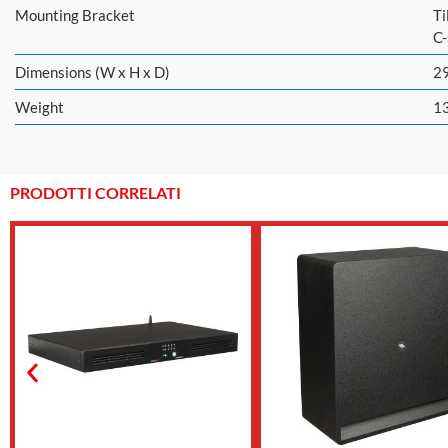
Mounting Bracket
Ti
C-
Dimensions (W x H x D)
2
Weight
13
PRODOTTI CORRELATI