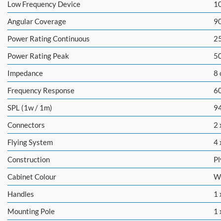
Low Frequency Device
10
Angular Coverage
90
Power Rating Continuous
2
Power Rating Peak
5
Impedance
8
Frequency Response
60
SPL (1w / 1m)
9
Connectors
2
Flying System
4 
Construction
P
Cabinet Colour
W
Handles
1 
Mounting Pole
1 