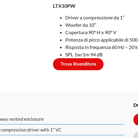
LTX10PW
Driver a compressione da 1”
Woofer da 10”
Copertura 90° H x 90° V
Potenza di picco applicabile di 50
Risposta in frequenza 60 Hz – 20 
SPL 1w/1m 94 dB
Trova Rivenditore
D
way vented enclosure
 compression driver with 1″ VC