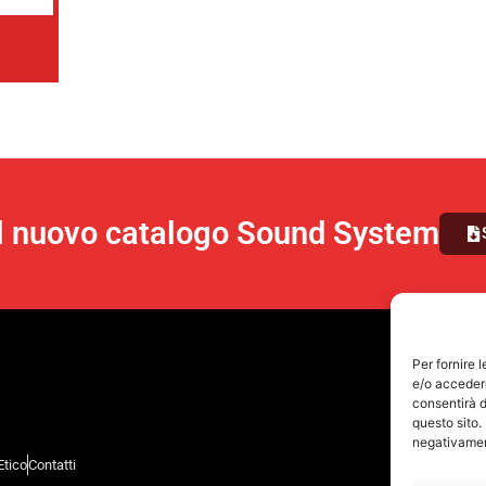
il nuovo catalogo Sound System
Per fornire 
e/o accedere
consentirà d
questo sito.
negativament
Etico
Contatti