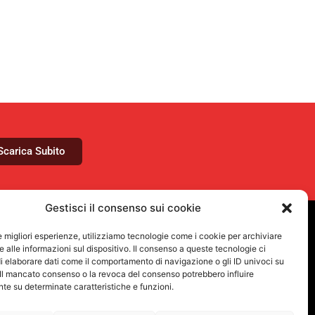
Scarica Subito
Gestisci il consenso sui cookie
le migliori esperienze, utilizziamo tecnologie come i cookie per archiviare
VUOI RIMANERE AGGIORNATO?
 alle informazioni sul dispositivo. Il consenso a queste tecnologie ci
Iscriviti alla newsletter
i elaborare dati come il comportamento di navigazione o gli ID univoci su
 Il mancato consenso o la revoca del consenso potrebbero influire
e su determinate caratteristiche e funzioni.
SEGUICI SUI NOSTRI SOCIAL