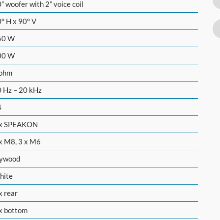
” woofer with 2” voice coil
° H x 90° V
50 W
00 W
 ohm
 Hz – 20 kHz
4
 x SPEAKON
x M8, 3 x M6
lywood
hite
x rear
x bottom