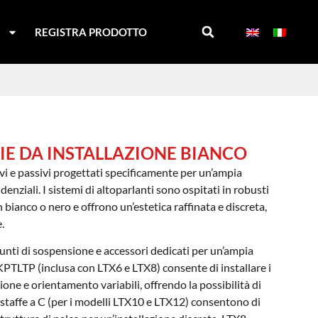
I
REGISTRA PRODOTTO
VIE DA INSTALLAZIONE BIANCO
ivi e passivi progettati specificamente per un’ampia
enziali. I sistemi di altoparlanti sono ospitati in robusti
n bianco o nero e offrono un’estetica raffinata e discreta,
.
 punti di sospensione e accessori dedicati per un’ampia
 KPTLTP (inclusa con LTX6 e LTX8) consente di installare i
zione e orientamento variabili, offrendo la possibilità di
staffe a C (per i modelli LTX10 e LTX12) consentono di