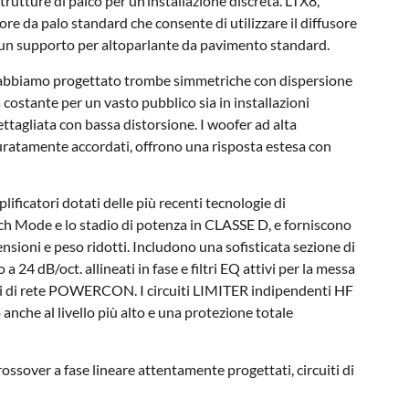
e strutture di palco per un’installazione discreta. LTX8,
e da palo standard che consente di utilizzare il diffusore
un supporto per altoparlante da pavimento standard.
e abbiamo progettato trombe simmetriche con dispersione
 costante per un vasto pubblico sia in installazioni
dettagliata con bassa distorsione. I woofer ad alta
curatamente accordati, offrono una risposta estesa con
ificatori dotati delle più recenti tecnologie di
ch Mode e lo stadio di potenza in CLASSE D, e forniscono
sioni e peso ridotti. Includono una sofisticata sezione di
a 24 dB/oct. allineati in fase e filtri EQ attivi per la messa
ri di rete POWERCON. I circuiti LIMITER indipendenti HF
nche al livello più alto e una protezione totale
crossover a fase lineare attentamente progettati, circuiti di