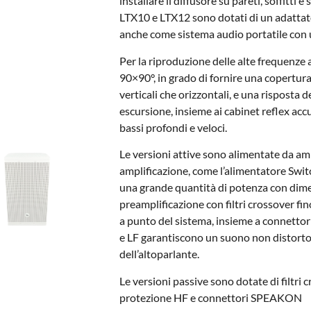
installare il diffusore su pareti, soffitti 
LTX10 e LTX12 sono dotati di un adattator
anche come sistema audio portatile con 
Per la riproduzione delle alte frequenz
90×90°, in grado di fornire una copertura
verticali che orizzontali, e una risposta 
escursione, insieme ai cabinet reflex ac
bassi profondi e veloci.
Le versioni attive sono alimentate da ampl
amplificazione, come l’alimentatore Swit
una grande quantità di potenza con dimen
preamplificazione con filtri crossover fino 
a punto del sistema, insieme a connetto
e LF garantiscono un suono non distorto a
dell’altoparlante.
Le versioni passive sono dotate di filtri 
protezione HF e connettori SPEAKON