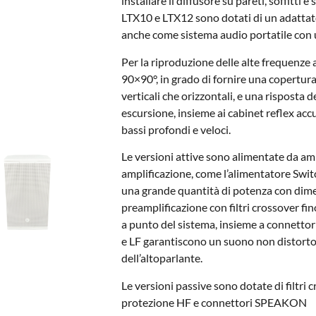
installare il diffusore su pareti, soffitti 
LTX10 e LTX12 sono dotati di un adattator
anche come sistema audio portatile con 
Per la riproduzione delle alte frequenz
90×90°, in grado di fornire una copertura
verticali che orizzontali, e una risposta 
escursione, insieme ai cabinet reflex ac
bassi profondi e veloci.
Le versioni attive sono alimentate da ampl
amplificazione, come l’alimentatore Swit
una grande quantità di potenza con dimen
preamplificazione con filtri crossover fino 
a punto del sistema, insieme a connetto
e LF garantiscono un suono non distorto a
dell’altoparlante.
Le versioni passive sono dotate di filtri 
protezione HF e connettori SPEAKON