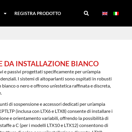
I
REGISTRA PRODOTTO
IE DA INSTALLAZIONE BIANCO
ivi e passivi progettati specificamente per un’ampia
enziali. I sistemi di altoparlanti sono ospitati in robusti
n bianco o nero e offrono un’estetica raffinata e discreta,
.
 punti di sospensione e accessori dedicati per un’ampia
 KPTLTP (inclusa con LTX6 e LTX8) consente di installare i
zione e orientamento variabili, offrendo la possibilità di
staffe a C (per i modelli LTX10 e LTX12) consentono di