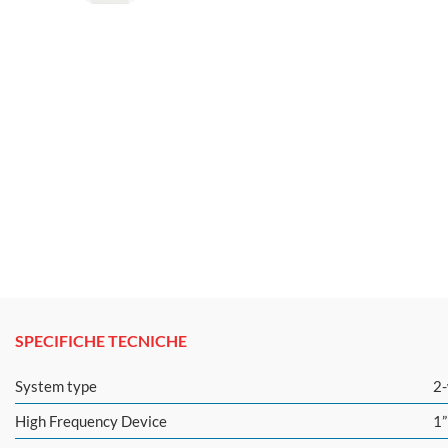
SPECIFICHE TECNICHE
System type
2-
High Frequency Device
1”