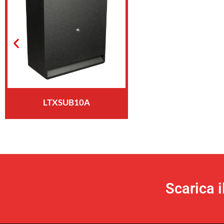
LTXSUB10A
Scarica 