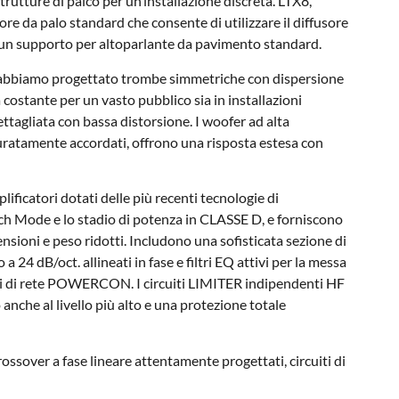
e strutture di palco per un’installazione discreta. LTX8,
e da palo standard che consente di utilizzare il diffusore
un supporto per altoparlante da pavimento standard.
e abbiamo progettato trombe simmetriche con dispersione
 costante per un vasto pubblico sia in installazioni
dettagliata con bassa distorsione. I woofer ad alta
curatamente accordati, offrono una risposta estesa con
ificatori dotati delle più recenti tecnologie di
ch Mode e lo stadio di potenza in CLASSE D, e forniscono
sioni e peso ridotti. Includono una sofisticata sezione di
a 24 dB/oct. allineati in fase e filtri EQ attivi per la messa
ri di rete POWERCON. I circuiti LIMITER indipendenti HF
nche al livello più alto e una protezione totale
crossover a fase lineare attentamente progettati, circuiti di