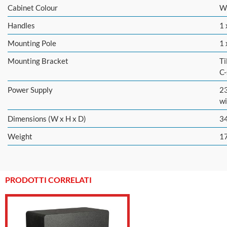
Cabinet Colour
W
Handles
1 
Mounting Pole
1 
Mounting Bracket
Ti
C-
Power Supply
23
wi
Dimensions (W x H x D)
3
Weight
17
PRODOTTI CORRELATI