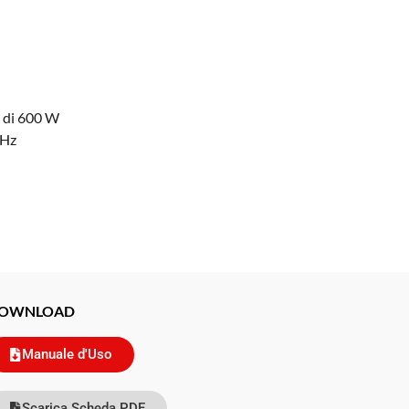
o di 600 W
kHz
OWNLOAD
Manuale d'Uso
Scarica Scheda PDF