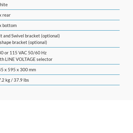
hite
x rear
x bottom
lt and Swivel bracket (optional)
shape bracket (optional)
0 or 115 VAC 50/60 Hz
th LINE VOLTAGE selector
45 x 595 x 300 mm
.2 kg / 37.9 lbs