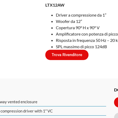
LTX12AW
Driver a compressione da 1”
Woofer da 12”
Copertura 90° H x 90° V
Amplificatore con potenza di picc
Risposta in frequenza 50 Hz – 20 
SPL massimo di picco 124dB
Trova Rivenditore
D
way vented enclosure
 compression driver with 1″ VC