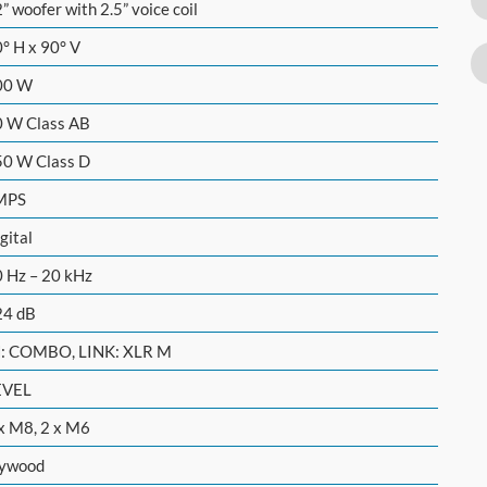
” woofer with 2.5” voice coil
° H x 90° V
00 W
0 W Class AB
50 W Class D
MPS
gital
 Hz – 20 kHz
24 dB
N: COMBO, LINK: XLR M
EVEL
x M8, 2 x M6
lywood