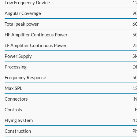
Low Frequency Device
12
Angular Coverage
90
Total peak power
6
HF Amplifier Continuous Power
5
LF Amplifier Continuous Power
2
Power Supply
S
Processing
Di
Frequency Response
50
Max SPL
1
Connectors
I
Controls
L
Flying System
4 
Construction
P