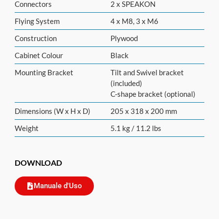
Connectors
2 x SPEAKON
Flying System
4 x M8, 3 x M6
Construction
Plywood
Cabinet Colour
Black
Mounting Bracket
Tilt and Swivel bracket
(included)
C-shape bracket (optional)
Dimensions (W x H x D)
205 x 318 x 200 mm
Weight
5.1 kg / 11.2 lbs
DOWNLOAD
Manuale d'Uso