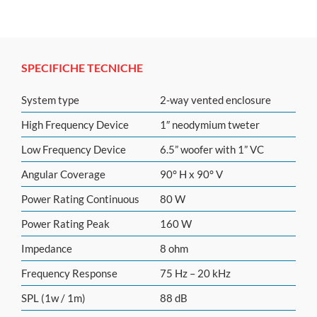
SPECIFICHE TECNICHE
System type
2-way vented enclosure
High Frequency Device
1″ neodymium tweter
Low Frequency Device
6.5” woofer with 1” VC
Angular Coverage
90° H x 90° V
Power Rating Continuous
80 W
Power Rating Peak
160 W
Impedance
8 ohm
Frequency Response
75 Hz – 20 kHz
SPL (1w / 1m)
88 dB