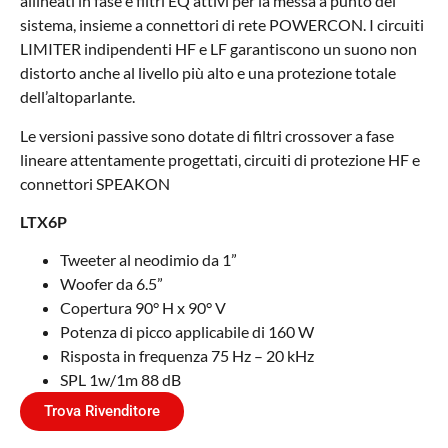
allineati in fase e filtri EQ attivi per la messa a punto del
sistema, insieme a connettori di rete POWERCON. I circuiti
LIMITER indipendenti HF e LF garantiscono un suono non
distorto anche al livello più alto e una protezione totale
dell’altoparlante.
Le versioni passive sono dotate di filtri crossover a fase
lineare attentamente progettati, circuiti di protezione HF e
connettori SPEAKON
LTX6P
Tweeter al neodimio da 1”
Woofer da 6.5”
Copertura 90° H x 90° V
Potenza di picco applicabile di 160 W
Risposta in frequenza 75 Hz – 20 kHz
SPL 1w/1m 88 dB
Trova Rivenditore