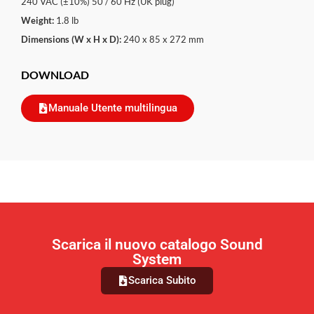
240 VAC (±10%) 50 / 60 Hz (UK plug)
Weight:
1.8 lb
Dimensions (W x H x D):
240 x 85 x 272 mm
DOWNLOAD
Manuale Utente multilingua
Scarica il nuovo catalogo Sound
System
Scarica Subito