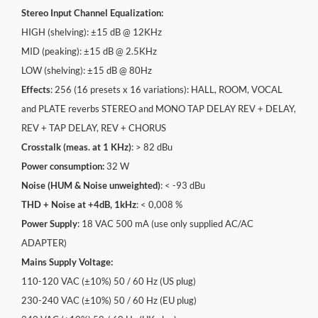
Stereo Input Channel Equalization:
HIGH (shelving): ±15 dB @ 12KHz
MID (peaking): ±15 dB @ 2.5KHz
LOW (shelving): ±15 dB @ 80Hz
Effects
: 256 (16 presets x 16 variations): HALL, ROOM, VOCAL
and PLATE reverbs STEREO and MONO TAP DELAY REV + DELAY,
REV + TAP DELAY, REV + CHORUS
Crosstalk (meas. at 1 KHz)
: > 82 dBu
Power consumption:
32 W
Noise (HUM & Noise unweighted)
: < -93 dBu
THD + Noise at +4dB, 1kHz
: < 0,008 %
Power Supply
: 18 VAC 500 mA (use only supplied AC/AC
ADAPTER)
Mains Supply Voltage:
110-120 VAC (±10%) 50 / 60 Hz (US plug)
230-240 VAC (±10%) 50 / 60 Hz (EU plug)