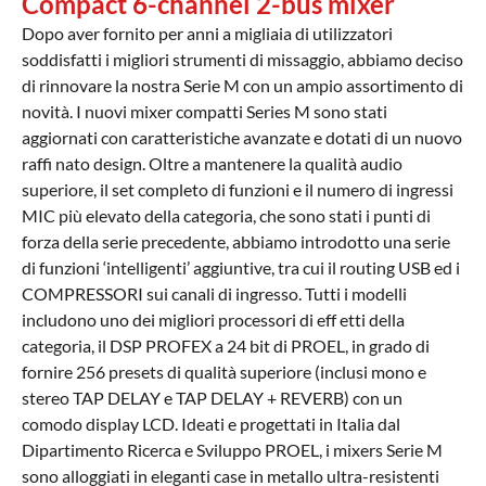
Compact 6-channel 2-bus mixer
Dopo aver fornito per anni a migliaia di utilizzatori
soddisfatti i migliori strumenti di missaggio, abbiamo deciso
di rinnovare la nostra Serie M con un ampio assortimento di
novità. I nuovi mixer compatti Series M sono stati
aggiornati con caratteristiche avanzate e dotati di un nuovo
raffi nato design. Oltre a mantenere la qualità audio
superiore, il set completo di funzioni e il numero di ingressi
MIC più elevato della categoria, che sono stati i punti di
forza della serie precedente, abbiamo introdotto una serie
di funzioni ‘intelligenti’ aggiuntive, tra cui il routing USB ed i
COMPRESSORI sui canali di ingresso. Tutti i modelli
includono uno dei migliori processori di eff etti della
categoria, il DSP PROFEX a 24 bit di PROEL, in grado di
fornire 256 presets di qualità superiore (inclusi mono e
stereo TAP DELAY e TAP DELAY + REVERB) con un
comodo display LCD. Ideati e progettati in Italia dal
Dipartimento Ricerca e Sviluppo PROEL, i mixers Serie M
sono alloggiati in eleganti case in metallo ultra-resistenti