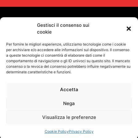
VUOI RIMANERE AGGIORNATO?
Gestisci il consenso sui
cookie
Iscriviti alla newsletter
Per fornire le migliori esperienze, utilizziamo tecnologie come i cookie
SEGUICI SUI NOSTRI SOCIAL
per archiviare e/o accedere alle informazioni sul dispositivo. Il consenso
a queste tecnologie ci consentirà di elaborare dati come il
comportamento di navigazione o gli ID univoci su questo sito. Il mancato
consenso o la revoca del consenso potrebbero influire negativamente su
determinate caratteristiche e funzioni.
Accetta
Informativa Sulla Privacy
Termini e condizioni d'uso
Uso dei cookie
Codice Etico
Contatti
Nega
©
Proel S.p.A.
Via alla Ruenia 37/43, CAP 64027 Sant’Omero (TE) ITALY
P.Iva 00778590679 Cap.soc.: € 8.000.000 i.v. – C.C.I.A.A. Te R.E.A. n.
Visualizza le preferenze
95381
Cookie Policy
Privacy Policy