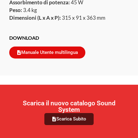
Assorbimento di potenza:
45 W
Peso:
3.4 kg
Dimensioni (L x A x P):
315 x 91 x 363 mm
DOWNLOAD
Manuale Utente multilingua
Scarica il nuovo catalogo Sound
System
Scarica Subito