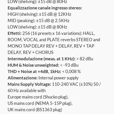
LOW (shelving): ±15 dB @ 80Hz
Equalizzazione canale ingresso stereo:
HIGH (shelving): ±15 dB @ 12KHz
MID (peaking): ±15 dB @ 2.5KHz
LOW (shelving): ±15 dB @ 80Hz
Effetti:
256 (16 presets x 16 variations): HALL,
ROOM, VOCAL and PLATE reverbs STEREO and
MONO TAP DELAY REV + DELAY, REV + TAP
DELAY, REV + CHORUS
Intermodulazione (meas. at 1 KHz):
> 82 dBu
HUM & Noise unweighted:
< -93 dBu
THD + Noise at +4dB, 1kHz:
< 0,008 %
Alimentazione:
Internal power supply
Mains Supply Voltage:
110-240 VAC (±10%) 50 /
60 Hz available with
Europe mains cord (Shucko plug),
US mains cord (NEMA 5-15P plug),
UK mains cord (BS1363 plug)