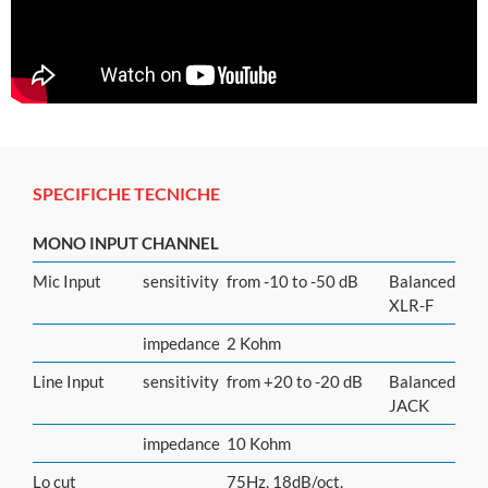
SPECIFICHE TECNICHE
MONO INPUT CHANNEL
Mic Input
sensitivity
from -10 to -50 dB
Balanced
XLR-F
impedance
2 Kohm
Line Input
sensitivity
from +20 to -20 dB
Balanced
JACK
impedance
10 Kohm
Lo cut
75Hz, 18dB/oct.