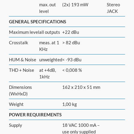
max. out
(2x) 193 mW
Stereo
level
JACK
GENERAL SPECIFICATIONS
Maximum level
all outputs
+22 dBu
Crosstalk
meas. at 1
> 82 dBu
KHz
HUM & Noise
unweighted
< -93 dBu
THD + Noise
at +4dB,
< 0,008 %
1kHz
Dimensions
162 x 210 x 51 mm
(WxHxD)
Weight
1,00 kg
POWER REQUIREMENTS
Supply
18 VAC 1000 mA –
use only supplied