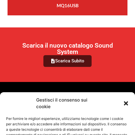
MQ16USB
Scarica il nuovo catalogo Sound
System
Scarica Subito
VUOI RIMANERE AGGIORNATO?
Gestisci il consenso sui
cookie
Iscriviti alla newsletter
Per fornire le migliori esperienze, utilizziamo tecnologie come i cookie
SEGUICI SUI NOSTRI SOCIAL
per archiviare e/o accedere alle informazioni sul dispositivo. Il consenso
a queste tecnologie ci consentirà di elaborare dati come il
comportamento di navigazione o gli ID univoci su questo sito. Il mancato