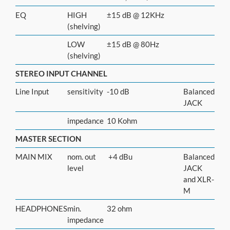
EQ
HIGH
±15 dB @ 12KHz
(shelving)
LOW
±15 dB @ 80Hz
(shelving)
STEREO INPUT CHANNEL
Line Input
sensitivity
-10 dB
Balanced
JACK
impedance
10 Kohm
MASTER SECTION
MAIN MIX
nom. out
+4 dBu
Balanced
level
JACK
and XLR-
M
HEADPHONES
min.
32 ohm
impedance