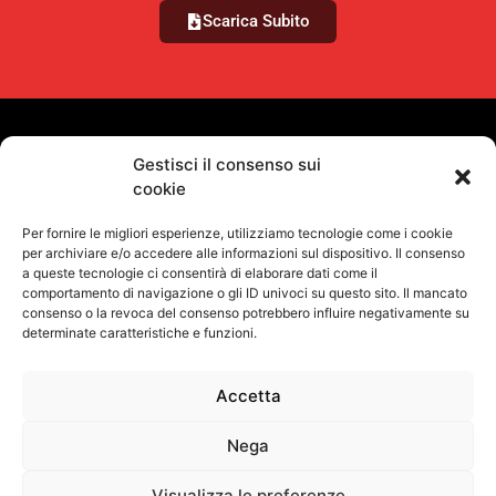
Scarica Subito
VUOI RIMANERE AGGIORNATO?
Gestisci il consenso sui
cookie
Iscriviti alla newsletter
Per fornire le migliori esperienze, utilizziamo tecnologie come i cookie
SEGUICI SUI NOSTRI SOCIAL
per archiviare e/o accedere alle informazioni sul dispositivo. Il consenso
a queste tecnologie ci consentirà di elaborare dati come il
comportamento di navigazione o gli ID univoci su questo sito. Il mancato
consenso o la revoca del consenso potrebbero influire negativamente su
determinate caratteristiche e funzioni.
Accetta
Informativa Sulla Privacy
Termini e condizioni d'uso
Uso dei cookie
Codice Etico
Contatti
©
Proel S.p.A.
Nega
Via alla Ruenia 37/43, CAP 64027 Sant’Omero (TE) ITALY
P.Iva 00778590679 Cap.soc.: € 8.000.000 i.v. – C.C.I.A.A. Te R.E.A. n.
Visualizza le preferenze