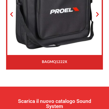
BAGMQ1222X
Scarica il nuovo catalogo Sound
System