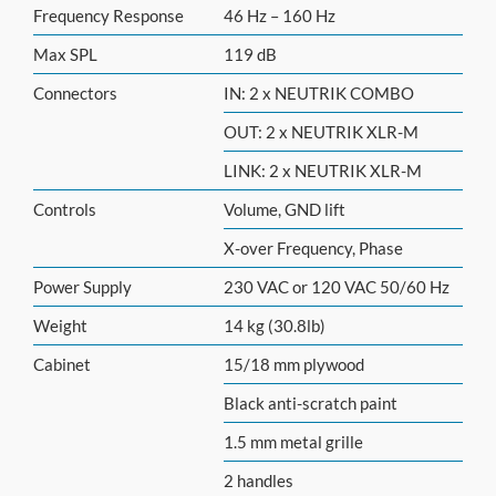
Frequency Response
46 Hz – 160 Hz
Max SPL
119 dB
Connectors
IN: 2 x NEUTRIK COMBO
OUT: 2 x NEUTRIK XLR-M
LINK: 2 x NEUTRIK XLR-M
Controls
Volume, GND lift
X-over Frequency, Phase
Power Supply
230 VAC or 120 VAC 50/60 Hz
Weight
14 kg (30.8lb)
Cabinet
15/18 mm plywood
Black anti-scratch paint
1.5 mm metal grille
2 handles