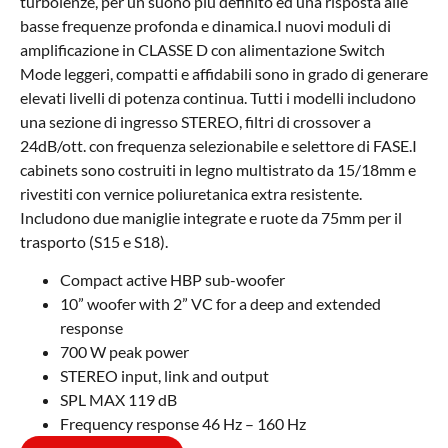
turbolenze, per un suono più definito ed una risposta alle
basse frequenze profonda e dinamica.I nuovi moduli di
amplificazione in CLASSE D con alimentazione Switch
Mode leggeri, compatti e affidabili sono in grado di generare
elevati livelli di potenza continua. Tutti i modelli includono
una sezione di ingresso STEREO, filtri di crossover a
24dB/ott. con frequenza selezionabile e selettore di FASE.I
cabinets sono costruiti in legno multistrato da 15/18mm e
rivestiti con vernice poliuretanica extra resistente.
Includono due maniglie integrate e ruote da 75mm per il
trasporto (S15 e S18).
Compact active HBP sub-woofer
10” woofer with 2” VC for a deep and extended
response
700 W peak power
STEREO input, link and output
SPL MAX 119 dB
Frequency response 46 Hz – 160 Hz