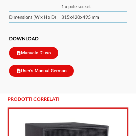
1 x pole socket
Dimensions (W x H x D)
315x420x495 mm
DOWNLOAD
Manuale D'uso
User's Manual German
PRODOTTI CORRELATI