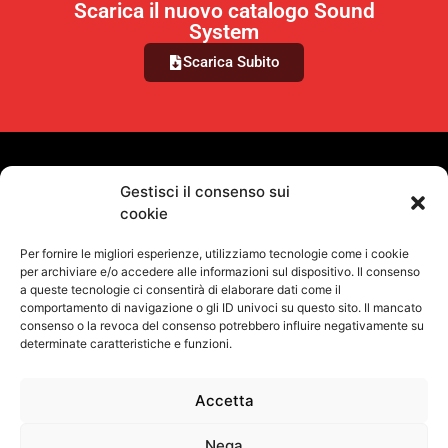
Scarica il nuovo catalogo Sound
System
Scarica Subito
VUOI RIMANERE AGGIORNATO?
Gestisci il consenso sui
cookie
Iscriviti alla newsletter
Per fornire le migliori esperienze, utilizziamo tecnologie come i cookie
SEGUICI SUI NOSTRI SOCIAL
per archiviare e/o accedere alle informazioni sul dispositivo. Il consenso
a queste tecnologie ci consentirà di elaborare dati come il
comportamento di navigazione o gli ID univoci su questo sito. Il mancato
consenso o la revoca del consenso potrebbero influire negativamente su
determinate caratteristiche e funzioni.
Accetta
Informativa Sulla Privacy
Termini e condizioni d'uso
Uso dei cookie
Codice Etico
Contatti
Nega
©
Proel S.p.A.