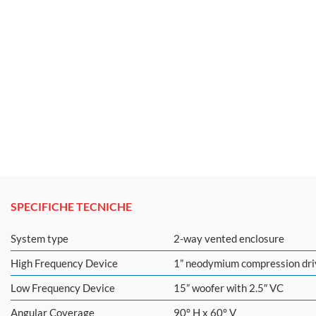
SPECIFICHE TECNICHE
System type
2-way vented enclosure
High Frequency Device
1” neodymium compression dr
Low Frequency Device
15” woofer with 2.5″ VC
Angular Coverage
90° H x 60° V