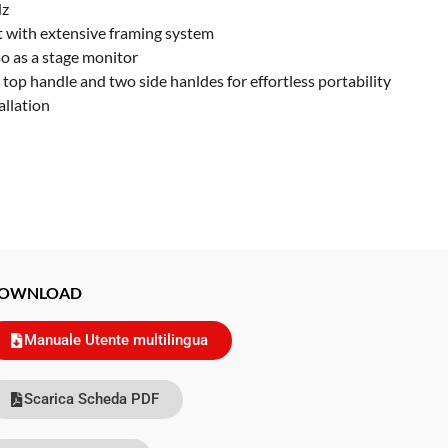
Hz
 with extensive framing system
o as a stage monitor
top handle and two side hanldes for effortless portability
allation
OWNLOAD
Manuale Utente multilingua
Scarica Scheda PDF