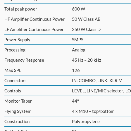
Total peak power
600 W
HF Amplifier Continuous Power
50 W Class AB
LF Amplifier Continuous Power
250 W Class D
Power Supply
SMPS
Processing
Analog
Frequency Response
45 Hz – 20 kHz
Max SPL
126
Connectors
IN: COMBO, LINK: XLR M
Controls
LEVEL, LINE/MIC selector, L
Monitor Taper
44°
Flying System
4 x M10 – top/bottom
Construction
Polypropylene