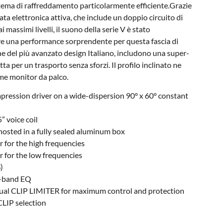
istema di raffreddamento particolarmente efficiente.Grazie
icata elettronica attiva, che include un doppio circuito di
assimi livelli, il suono della serie V è stato
re una performance sorprendente per questa fascia di
one del più avanzato design Italiano, includono una super-
ta per un trasporto senza sforzi. Il profilo inclinato ne
ome monitor da palco.
ression driver on a wide-dispersion 90° x 60° constant
” voice coil
hosted in a fully sealed aluminum box
 for the high frequencies
 for the low frequencies
)
2-band EQ
dual CLIP LIMITER for maximum control and protection
IP selection