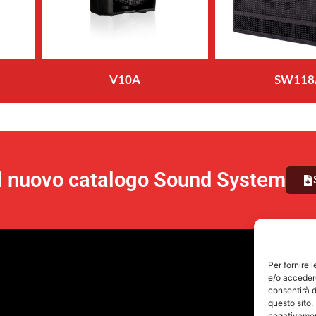
V10A
SW118
il nuovo catalogo Sound System
Per fornire 
e/o accedere
consentirà d
questo sito.
negativament