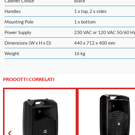
Cabinet Colour
Black
Handles
1 x top, 2 x sides
Mounting Pole
1 x bottom
Power Supply
230 VAC or 120 VAC 50/60 Hz
Dimensions (W x H x D)
440 x 712 x 400 mm
Weight
16 kg
PRODOTTI CORRELATI