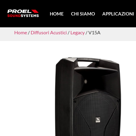
HOME
CHI SIAMO
APPLICAZIONI
Home
/
Diffusori Acustici
/
Legacy
/ V15A