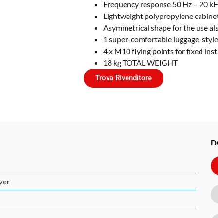
Frequency response 50 Hz – 20 k
Lightweight polypropylene cabinet
Asymmetrical shape for the use als
1 super-comfortable luggage-style 
4 x M10 flying points for fixed inst
18 kg TOTAL WEIGHT
Trova Rivenditore
D
iver