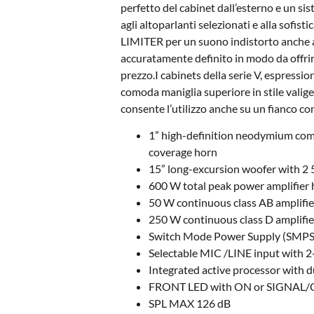
perfetto del cabinet dall’esterno e un s
agli altoparlanti selezionati e alla sofist
LIMITER per un suono indistorto anche ai m
accuratamente definito in modo da offri
prezzo.I cabinets della serie V, espressi
comoda maniglia superiore in stile valiget
consente l’utilizzo anche su un fianco c
1” high-definition neodymium comp
coverage horn
15” long-excursion woofer with 2 5
600 W total peak power amplifier 
50 W continuous class AB amplifier
250 W continuous class D amplifier
Switch Mode Power Supply (SMPS
Selectable MIC /LINE input with 
Integrated active processor with 
FRONT LED with ON or SIGNAL/CL
SPL MAX 126 dB