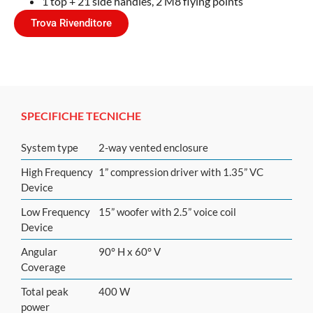
1 top + 21 side handles, 2 M8 flying points
Trova Rivenditore
SPECIFICHE TECNICHE
System type
2-way vented enclosure
High Frequency
1” compression driver with 1.35” VC
Device
Low Frequency
15” woofer with 2.5” voice coil
Device
Angular
90° H x 60° V
Coverage
Total peak
400 W
power