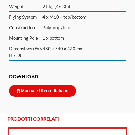
Weight
21 kg (46.3lb)
Flying System
4 x M10 – top/bottom
Construction
Polypropylene
Mounting Pole
1 x bottom
Dimensions (W x
480 x 740 x 430 mm
H x D)
DOWNLOAD
Manuale Utente Italiano
PRODOTTI CORRELATI