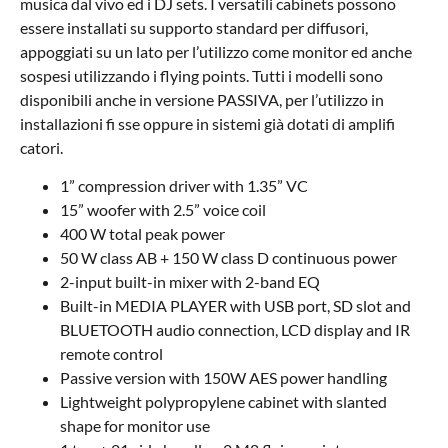
musica dal vivo ed i DJ sets. I versatili cabinets possono
essere installati su supporto standard per diffusori,
appoggiati su un lato per l’utilizzo come monitor ed anche
sospesi utilizzando i flying points. Tutti i modelli sono
disponibili anche in versione PASSIVA, per l’utilizzo in
installazioni fi sse oppure in sistemi già dotati di amplifi
catori.
1” compression driver with 1.35” VC
15” woofer with 2.5” voice coil
400 W total peak power
50 W class AB + 150 W class D continuous power
2-input built-in mixer with 2-band EQ
Built-in MEDIA PLAYER with USB port, SD slot and
BLUETOOTH audio connection, LCD display and IR
remote control
Passive version with 150W AES power handling
Lightweight polypropylene cabinet with slanted
shape for monitor use