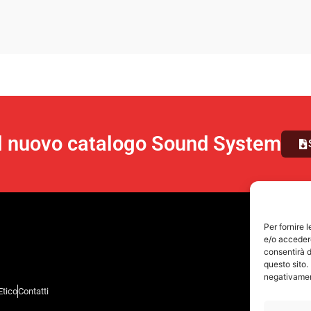
il nuovo catalogo Sound System
Per fornire 
e/o accedere
consentirà d
questo sito.
negativament
Etico
Contatti