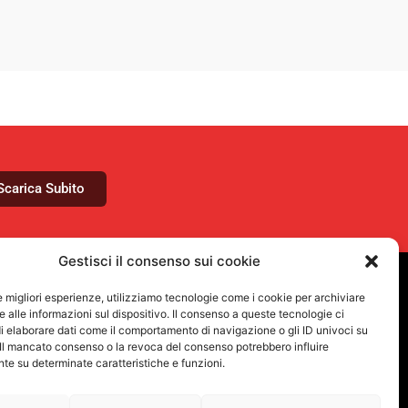
Scarica Subito
Gestisci il consenso sui cookie
le migliori esperienze, utilizziamo tecnologie come i cookie per archiviare
VUOI RIMANERE AGGIORNATO?
 alle informazioni sul dispositivo. Il consenso a queste tecnologie ci
Iscriviti alla newsletter
i elaborare dati come il comportamento di navigazione o gli ID univoci su
 Il mancato consenso o la revoca del consenso potrebbero influire
e su determinate caratteristiche e funzioni.
SEGUICI SUI NOSTRI SOCIAL