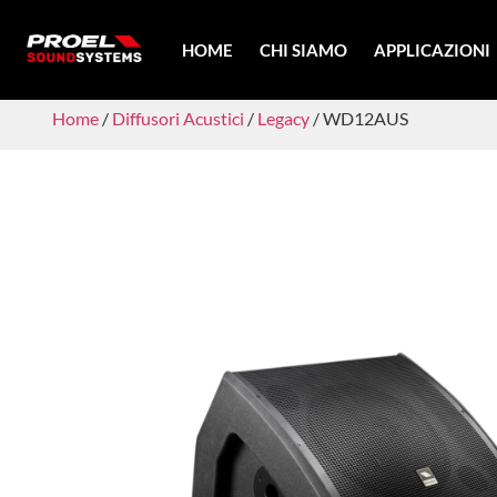
HOME
CHI SIAMO
APPLICAZIONI
Home
/
Diffusori Acustici
/
Legacy
/ WD12AUS