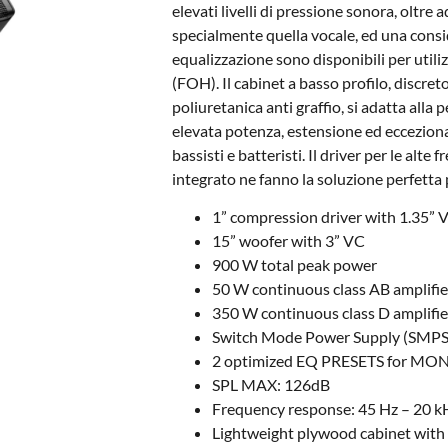
elevati livelli di pressione sonora, oltre
specialmente quella vocale, ed una consi
equalizzazione sono disponibili per uti
(FOH). Il cabinet a basso profilo, discret
poliuretanica anti graffio, si adatta all
elevata potenza, estensione ed eccezional
bassisti e batteristi. Il driver per le alt
integrato ne fanno la soluzione perfetta 
1” compression driver with 1.35” 
15” woofer with 3” VC
900 W total peak power
50 W continuous class AB amplifier
350 W continuous class D amplifier
Switch Mode Power Supply (SMPS)
2 optimized EQ PRESETS for MON
SPL MAX: 126dB
Frequency response: 45 Hz – 20 k
Lightweight plywood cabinet with 