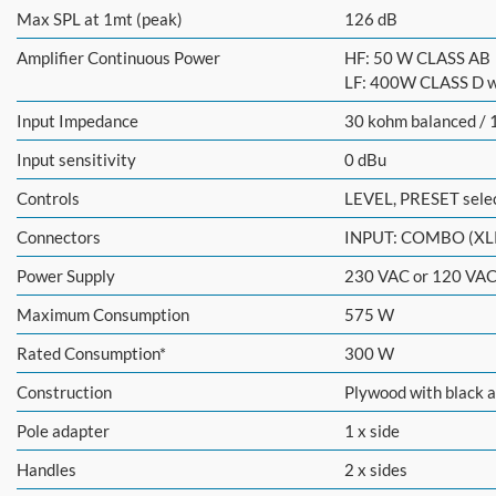
Max SPL at 1mt (peak)
126 dB
Amplifier Continuous Power
HF: 50 W CLASS AB
LF: 400W CLASS D 
Input Impedance
30 kohm balanced / 
Input sensitivity
0 dBu
Controls
LEVEL, PRESET sele
Connectors
INPUT: COMBO (XLR
Power Supply
230 VAC or 120 VAC
Maximum Consumption
575 W
Rated Consumption*
300 W
Construction
Plywood with black a
Pole adapter
1 x side
Handles
2 x sides