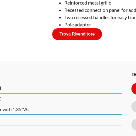
Reinforced metal grille
Recessed connection panel for ad
Two recessed handles for easy tra
Pole adapter
Trova Rivenditore
D
d
C
er with 1.35″VC