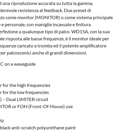
 ad una riproduzione accurata su tutta la gamma,
derevole resistenza al feedback. Due preset di
lizzo come monitor (MONITOR) o come sistema principale
o e personale, con maniglie incassate e finitura
a perfezione a qualunque tipo di palco. WD15A, con la sua
e risposta alle basse frequenze, è il monitor ideale per
e frequenze caricato a tromba ed il potente amplificatore
per palcoscenici anche di grandi dimensioni.
VC on a waveguide
 for the high frequencies
 for the low frequencies
 – Dual LIMITER circuit
ITOR or FOH (Front-Of-House) use
Hz
black anti-scratch polyurethane paint