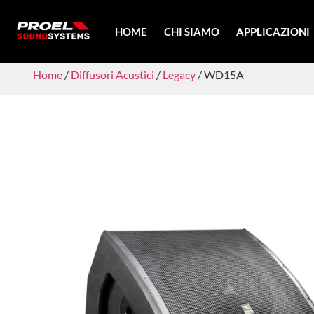
HOME
CHI SIAMO
APPLICAZIONI
Home
/
Diffusori Acustici
/
Legacy
/ WD15A