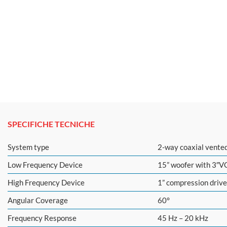
SPECIFICHE TECNICHE
System type
2-way coaxial vente
Low Frequency Device
15” woofer with 3″V
High Frequency Device
1” compression driv
Angular Coverage
60°
Frequency Response
45 Hz – 20 kHz