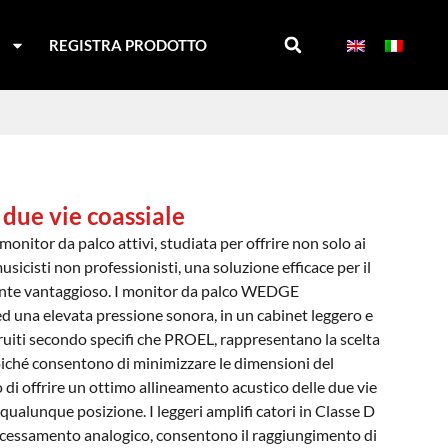
I
REGISTRA PRODOTTO
 due vie coassiale
nitor da palco attivi, studiata per offrire non solo ai
usicisti non professionisti, una soluzione efficace per il
ente vantaggioso. I monitor da palco WEDGE
 ed una elevata pressione sonora, in un cabinet leggero e
truiti secondo specifi che PROEL, rappresentano la scelta
oiché consentono di minimizzare le dimensioni del
di offrire un ottimo allineamento acustico delle due vie
ualunque posizione. I leggeri amplifi catori in Classe D
ocessamento analogico, consentono il raggiungimento di