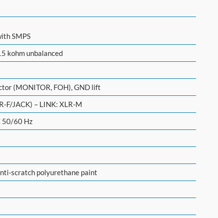
with SMPS
15 kohm unbalanced
ctor (MONITOR, FOH), GND lift
-F/JACK) – LINK: XLR-M
 50/60 Hz
nti-scratch polyurethane paint