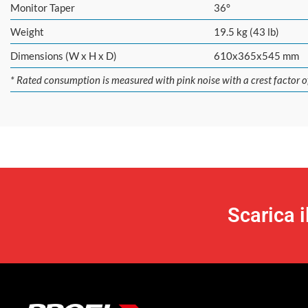
Monitor Taper
36°
Weight
19.5 kg (43 lb)
Dimensions (W x H x D)
610x365x545 mm
* Rated consumption is measured with pink noise with a crest factor 
Scarica 