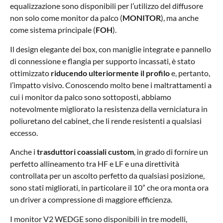
equalizzazione sono disponibili per l’utilizzo del diffusore
non solo come monitor da palco (
MONITOR
), ma anche
come sistema principale (
FOH
).
Il design elegante dei box, con maniglie integrate e pannello
di connessione e flangia per supporto incassati, è stato
ottimizzato
riducendo ulteriormente il profilo
e, pertanto,
l’impatto visivo. Conoscendo molto bene i maltrattamenti a
cui i monitor da palco sono sottoposti, abbiamo
notevolmente migliorato la resistenza della verniciatura in
poliuretano del cabinet, che li rende resistenti a qualsiasi
eccesso.
Anche i
trasduttori coassiali custom
, in grado di fornire un
perfetto allineamento tra HF e LF e una direttività
controllata per un ascolto perfetto da qualsiasi posizione,
sono stati migliorati, in particolare il 10” che ora monta ora
un driver a compressione di maggiore efficienza.
I monitor V2 WEDGE sono disponibili in tre modelli,