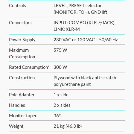
Controls
LEVEL, PRESET selector
(MONITOR, FOH), GND lift
Connectors
INPUT: COMBO (XLR-F/JACK),
LINK: XLR-M
Power Supply
230 VAC or 120 VAC – 50/60 Hz
Maximum
575 W
Consumption
Rated Consumption*
300 W
Construction
Plywood with black anti-scratch
polyurethane paint
Pole Adapter
1 x side
Handles
2 x sides
Monitor taper
36°
Weight
21 kg (46.3 lb)