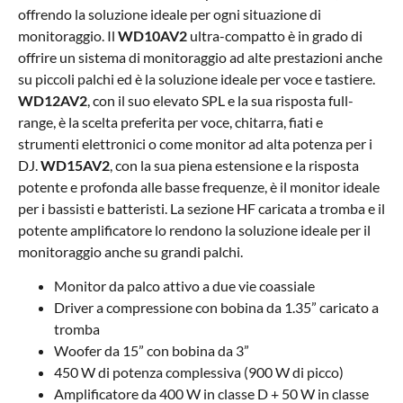
offrendo la soluzione ideale per ogni situazione di
monitoraggio. Il
WD10AV2
ultra-compatto è in grado di
offrire un sistema di monitoraggio ad alte prestazioni anche
su piccoli palchi ed è la soluzione ideale per voce e tastiere.
WD12AV2
, con il suo elevato SPL e la sua risposta full-
range, è la scelta preferita per voce, chitarra, fiati e
strumenti elettronici o come monitor ad alta potenza per i
DJ.
WD15AV2
, con la sua piena estensione e la risposta
potente e profonda alle basse frequenze, è il monitor ideale
per i bassisti e batteristi. La sezione HF caricata a tromba e il
potente amplificatore lo rendono la soluzione ideale per il
monitoraggio anche su grandi palchi.
Monitor da palco attivo a due vie coassiale
Driver a compressione con bobina da 1.35” caricato a
tromba
Woofer da 15” con bobina da 3”
450 W di potenza complessiva (900 W di picco)
Amplificatore da 400 W in classe D + 50 W in classe