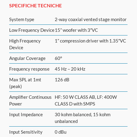
SPECIFICHE TECNICHE
System type
2-way coaxial vented stage monitor
Low Frequency Device
15” woofer with 3″VC
High Frequency
1” compression driver with 1.35″VC
Device
Angular Coverage
60°
Frequency response
45 Hz – 20 kHz
Max SPL at 1mt
126 dB
(peak)
Amplifier Continuous
HF: 50 W CLASS AB, LF: 400W
Power
CLASS D with SMPS
Input Impedance
30 kohm balanced, 15 kohm
unbalanced
Input Sensitivity
0 dBu