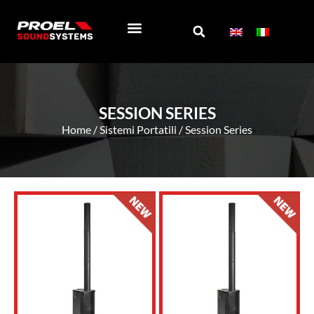
REGISTRA PRODOTTO
SOCIAL WALL
CHI SIAMO
SESSION SERIES
Home
/
Sistemi Portatili
/ Session Series