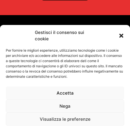
VUOI RIMANERE AGGIORNATO?
Gestisci il consenso sui
cookie
Iscriviti alla newsletter
Per fornire le migliori esperienze, utilizziamo tecnologie come i cookie
SEGUICI SUI NOSTRI SOCIAL
per archiviare e/o accedere alle informazioni sul dispositivo. Il consenso
a queste tecnologie ci consentirà di elaborare dati come il
comportamento di navigazione o gli ID univoci su questo sito. Il mancato
consenso o la revoca del consenso potrebbero influire negativamente su
determinate caratteristiche e funzioni.
Accetta
Informativa Sulla Privacy
Termini e condizioni d'uso
Uso dei cookie
Codice Etico
Contatti
Nega
©
Proel S.p.A.
Via alla Ruenia 37/43, CAP 64027 Sant’Omero (TE) ITALY
P.Iva 00778590679 Cap.soc.: € 8.000.000 i.v. – C.C.I.A.A. Te R.E.A. n.
Visualizza le preferenze
95381