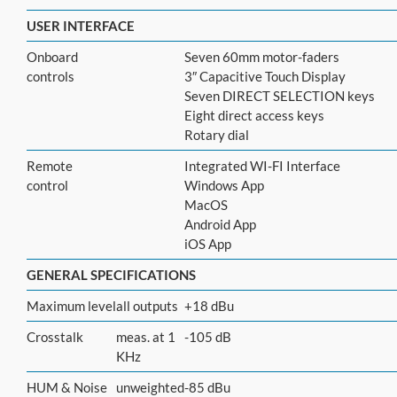
USER INTERFACE
Onboard
Seven 60mm motor-faders
controls
3″ Capacitive Touch Display
Seven DIRECT SELECTION keys
Eight direct access keys
Rotary dial
Remote
Integrated WI-FI Interface
control
Windows App
MacOS
Android App
iOS App
GENERAL SPECIFICATIONS
Maximum level
all outputs
+18 dBu
Crosstalk
meas. at 1
-105 dB
KHz
HUM & Noise
unweighted
-85 dBu