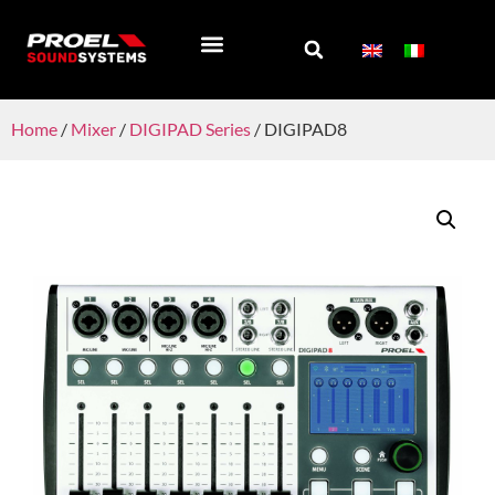
REGISTRA PRODOTTO
SOCIAL WALL
CHI SIAMO
Home
/
Mixer
/
DIGIPAD Series
/ DIGIPAD8