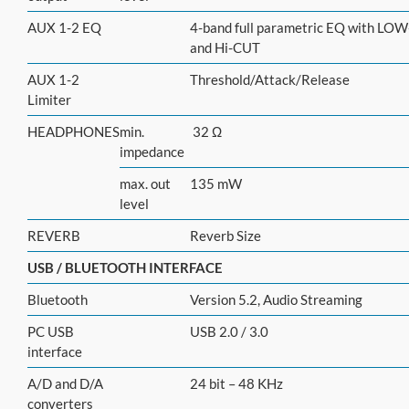
AUX 1-2 EQ
4-band full parametric EQ with LO
and Hi-CUT
AUX 1-2
Threshold/Attack/Release
Limiter
HEADPHONES
min.
32 Ω
impedance
max. out
135 mW
level
REVERB
Reverb Size
USB / BLUETOOTH INTERFACE
Bluetooth
Version 5.2, Audio Streaming
PC USB
USB 2.0 / 3.0
interface
A/D and D/A
24 bit – 48 KHz
converters