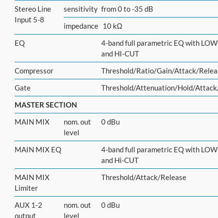
Stereo Line
sensitivity
from 0 to -35 dB
Input 5-8
impedance
10 kΩ
EQ
4-band full parametric EQ with LO
and HI-CUT
Compressor
Threshold/Ratio/Gain/Attack/Relea
Gate
Threshold/Attenuation/Hold/Attack
MASTER SECTION
MAIN MIX
nom. out
0 dBu
level
MAIN MIX EQ
4-band full parametric EQ with LO
and Hi-CUT
MAIN MIX
Threshold/Attack/Release
Limiter
AUX 1-2
nom. out
0 dBu
output
level