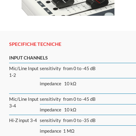
SPECIFICHE TECNICHE
INPUT CHANNELS
Mic/Line Input
sensitivity
from 0 to -45 dB
1-2
impedance
10 kΩ
Mic/Line Input
sensitivity
from 0 to -45 dB
3-4
impedance
10 kΩ
Hi-Z input 3-4
sensitivity
from 0 to -35 dB
impedance
1 MΩ