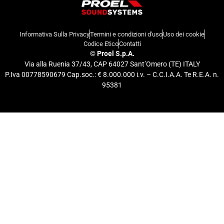
Informativa Sulla Privacy
Termini e condizioni d'uso
Uso dei cookie
Codice Etico
Contatti
©
Proel S.p.A.
Via alla Ruenia 37/43, CAP 64027 Sant’Omero (TE) ITALY
P.Iva 00778590679 Cap.soc.: € 8.000.000 i.v. – C.C.I.A.A. Te R.E.A. n.
95381