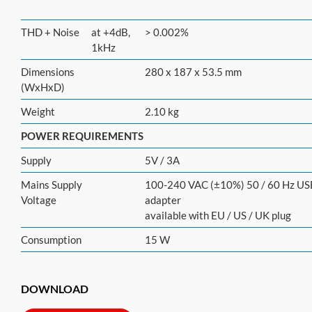
THD + Noise
at +4dB,
> 0.002%
1kHz
Dimensions
280 x 187 x 53.5 mm
(WxHxD)
Weight
2.10 kg
POWER REQUIREMENTS
Supply
5V / 3A
Mains Supply
100-240 VAC (±10%) 50 / 60 Hz US
Voltage
adapter
available with EU / US / UK plug
Consumption
15 W
DOWNLOAD