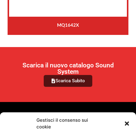
MQ1642X
Scarica il nuovo catalogo Sound
System
Scarica Subito
VUOI RIMANERE AGGIORNATO?
Gestisci il consenso sui
cookie
Iscriviti alla newsletter