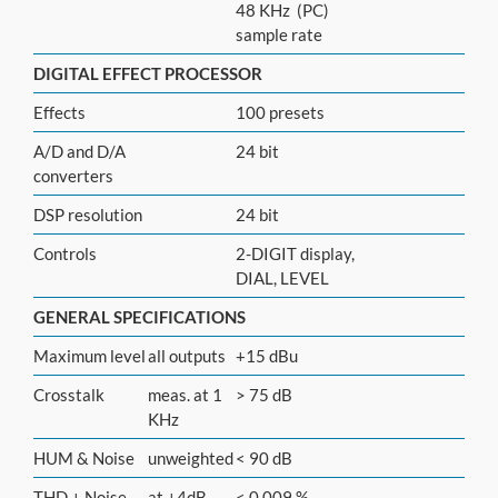
48 KHz (PC)
sample rate
DIGITAL EFFECT PROCESSOR
Effects
100 presets
A/D and D/A
24 bit
converters
DSP resolution
24 bit
Controls
2-DIGIT display,
DIAL, LEVEL
GENERAL SPECIFICATIONS
Maximum level
all outputs
+15 dBu
Crosstalk
meas. at 1
> 75 dB
KHz
HUM & Noise
unweighted
< 90 dB
THD + Noise
at +4dB,
< 0,009 %