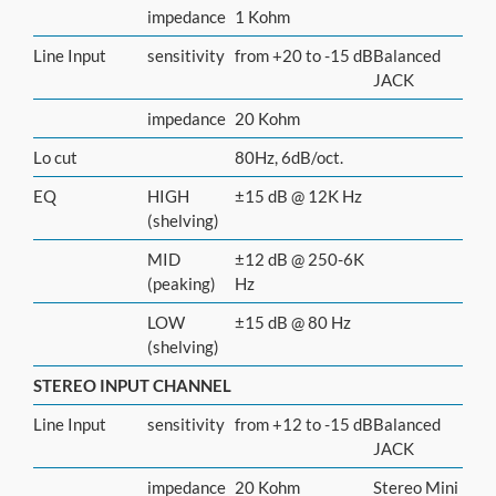
impedance
1 Kohm
Line Input
sensitivity
from +20 to -15 dB
Balanced
JACK
impedance
20 Kohm
Lo cut
80Hz, 6dB/oct.
EQ
HIGH
±15 dB @ 12K Hz
(shelving)
MID
±12 dB @ 250-6K
(peaking)
Hz
LOW
±15 dB @ 80 Hz
(shelving)
STEREO INPUT CHANNEL
Line Input
sensitivity
from +12 to -15 dB
Balanced
JACK
impedance
20 Kohm
Stereo Mini