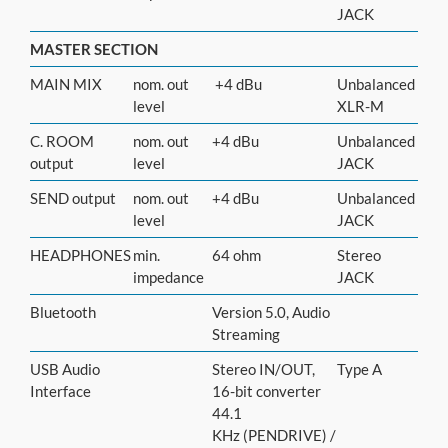
JACK
MASTER SECTION
MAIN MIX
nom. out
+4 dBu
Unbalanced
level
XLR-M
C. ROOM
nom. out
+4 dBu
Unbalanced
output
level
JACK
SEND output
nom. out
+4 dBu
Unbalanced
level
JACK
HEADPHONES
min.
64 ohm
Stereo
impedance
JACK
Bluetooth
Version 5.0, Audio
Streaming
USB Audio
Stereo IN/OUT,
Type A
Interface
16-bit converter
44.1
KHz (PENDRIVE) /