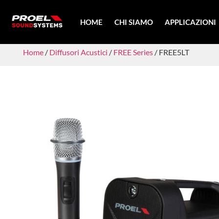
HOME
CHI SIAMO
APPLICAZIONI
Home
/
Diffusori Acustici
/
FREE Series
/ FREE5LT