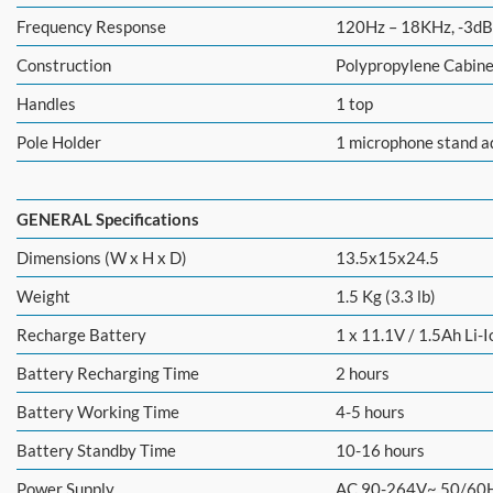
Frequency Response
120Hz – 18KHz, -3dB
Construction
Polypropylene Cabinet
Handles
1 top
Pole Holder
1 microphone stand a
GENERAL Specifications
Dimensions (W x H x D)
13.5x15x24.5
Weight
1.5 Kg (3.3 lb)
Recharge Battery
1 x 11.1V / 1.5Ah Li-I
Battery Recharging Time
2 hours
Battery Working Time
4-5 hours
Battery Standby Time
10-16 hours
Power Supply
AC 90-264V~ 50/60H