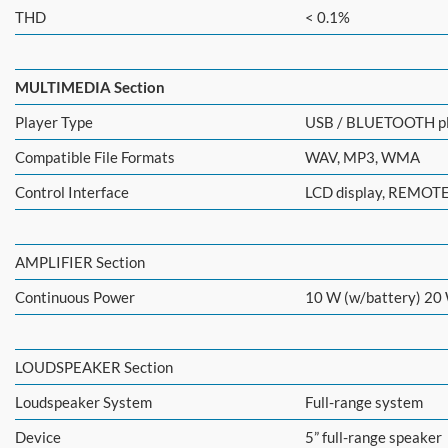
THD
< 0.1%
MULTIMEDIA Section
Player Type
USB / BLUETOOTH pla
Compatible File Formats
WAV, MP3, WMA
Control Interface
LCD display, REMOTE
AMPLIFIER Section
Continuous Power
10 W (w/battery) 20
LOUDSPEAKER Section
Loudspeaker System
Full-range system
Device
5” full-range speaker