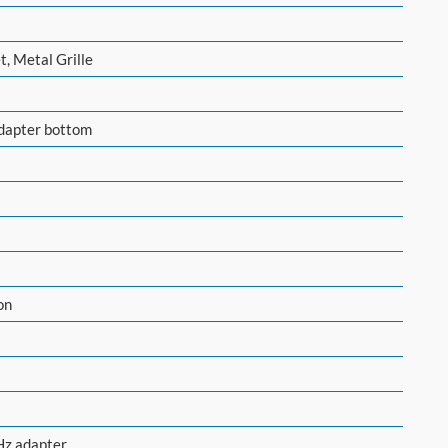
, Metal Grille
dapter bottom
on
z adapter