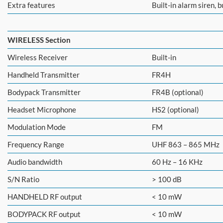
Extra features
Built-in alarm siren, b
WIRELESS Section
Wireless Receiver
Built-in
Handheld Transmitter
FR4H
Bodypack Transmitter
FR4B (optional)
Headset Microphone
HS2 (optional)
Modulation Mode
FM
Frequency Range
UHF 863 – 865 MHz
Audio bandwidth
60 Hz – 16 KHz
S/N Ratio
> 100 dB
HANDHELD RF output
< 10 mW
BODYPACK RF output
< 10 mW