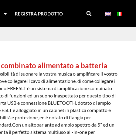
I
REGISTRA PRODOTTO
 combinato alimentato a batteria
ibilità di suonare la vostra musica o amplificare il vostro
ve collegare il cavo di alimentazione, di come collegare il
fono.FREE5LT è un sistema di amplificazione combinato
to di funzioni ed un suono inaspettato per questo tipo di
porta USB e connessione BLUETOOTH, dotato di ampio
EE5LT è alloggiato in un cabinet in plastica compatto e
ilità e protezione, ed è dotato di flangia per
tandard.Con un altoparlante ad ampio spettro da 5” ed un
ta il perfetto sistema multiuso all-in-one per