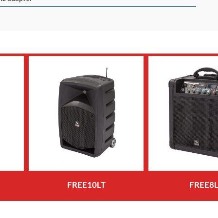
FREE10LT
FREE8L