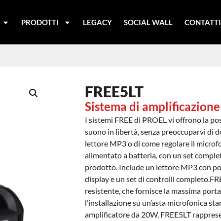
PRODOTTI
LEGACY
SOCIAL WALL
CONTATT
FREE5LT
Sistema di amplificazione
I sistemi FREE di PROEL vi offrono la poss
suono in libertà, senza preoccuparvi di do
lettore MP3 o di come regolare il micro
alimentato a batteria, con un set comple
prodotto. Include un lettore MP3 con 
display e un set di controlli completo.FR
resistente, che fornisce la massima portab
l’installazione su un’asta microfonica s
amplificatore da 20W, FREE5LT rappresen