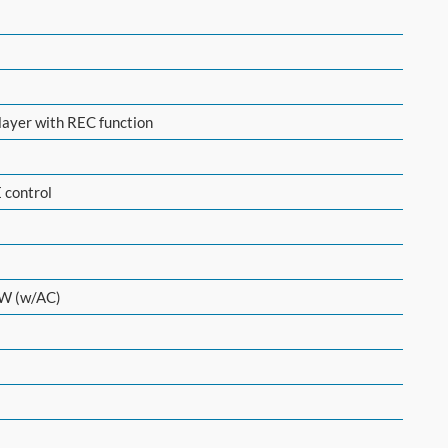
yer with REC function
 control
 W (w/AC)