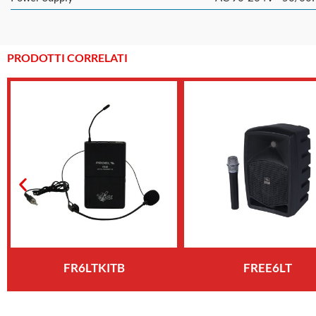
PRODOTTI CORRELATI
FR6LTKITB
FREE6LT