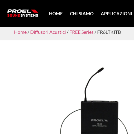
HOME
CHI SIAMO
APPLICAZIONI
Home
/
Diffusori Acustici
/
FREE Series
/ FR6LTKITB