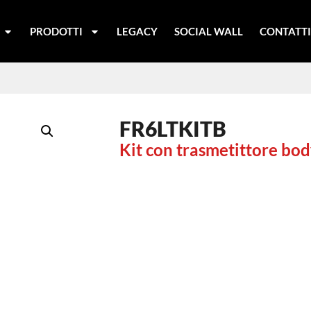
PRODOTTI
LEGACY
SOCIAL WALL
CONTATT
FR6LTKITB
Kit con trasmetittore bo