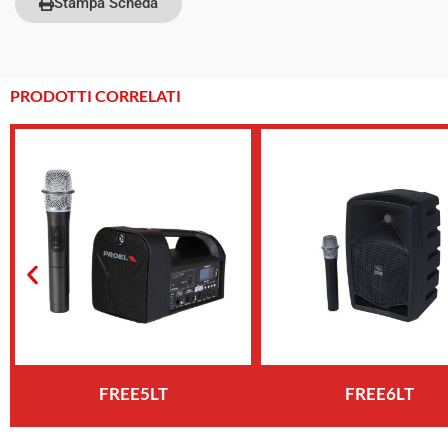
Stampa Scheda
PRODOTTI CORRELATI
FREE5LT
FREE6LT