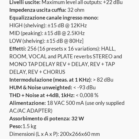
Livelli uscite:
Maximum level all outputs: +22 dBu
Impedenza uscita cuffia:
32 ohm
Equalizzazione canale ingresso mono:
HIGH (shelving): ±15 dB @ 12KHz
MID (peaking): ±15 dB @ 2.5KHz
LOW (shelving): ±15 dB @ 80Hz]
Effetti:
256 (16 presets x 16 variations): HALL,
ROOM, VOCAL and PLATE reverbs STEREO and
MONO TAP DELAY REV + DELAY, REV + TAP
DELAY, REV + CHORUS
Intermodulazione (meas. at 1 KHz)
: > 82 dBu
HUM & Noise unweighted:
< -93 dBu
THD + Noise at +4dB, 1kHz:
< 0,008 %
Alimentazione:
18 VAC 500 mA (use only supplied
AC/AC ADAPTER)
Assorbimento di potenza: 32 W
Peso:
1.5 kg
Dimensioni (L x A x P): 200x266x60 mm