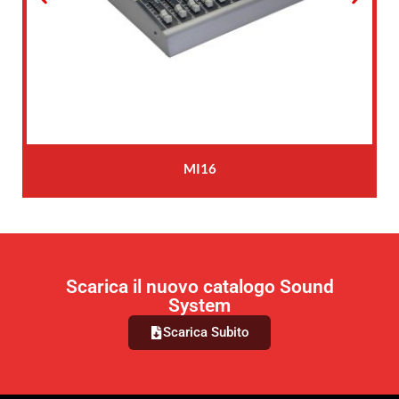
MI16
Scarica il nuovo catalogo Sound
System
Scarica Subito