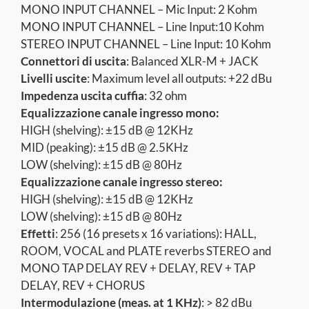
MONO INPUT CHANNEL – Mic Input: 2 Kohm
MONO INPUT CHANNEL – Line Input:10 Kohm
STEREO INPUT CHANNEL – Line Input: 10 Kohm
Connettori di uscita
: Balanced XLR-M + JACK
Livelli uscite
: Maximum level all outputs: +22 dBu
Impedenza uscita cuffia
: 32 ohm
Equalizzazione canale ingresso mono:
HIGH (shelving): ±15 dB @ 12KHz
MID (peaking): ±15 dB @ 2.5KHz
LOW (shelving): ±15 dB @ 80Hz
Equalizzazione canale ingresso stereo:
HIGH (shelving): ±15 dB @ 12KHz
LOW (shelving): ±15 dB @ 80Hz
Effetti
: 256 (16 presets x 16 variations): HALL,
ROOM, VOCAL and PLATE reverbs STEREO and
MONO TAP DELAY REV + DELAY, REV + TAP
DELAY, REV + CHORUS
Intermodulazione (meas. at 1 KHz)
: > 82 dBu