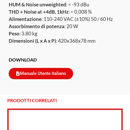
HUM & Noise unweighted
: < -93 dBu
THD + Noise at +4dB, 1kHz
: < 0,008 %
Alimentazione
: 110-240 VAC (±10%) 50 / 60 Hz
Assorbimento di potenza
: 20 W
Peso
: 3.80 kg
Dimensioni (L x A x P)
: 420x368x78 mm
DOWNLOAD
Manuale Utente Italiano
PRODOTTI CORRELATI