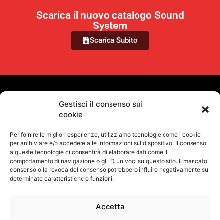
Scarica il nuovo catalogo Sound
System
Scarica Subito
VUOI RIMANERE AGGIORNATO?
Gestisci il consenso sui
cookie
Iscriviti alla newsletter
Per fornire le migliori esperienze, utilizziamo tecnologie come i cookie
SEGUICI SUI NOSTRI SOCIAL
per archiviare e/o accedere alle informazioni sul dispositivo. Il consenso
a queste tecnologie ci consentirà di elaborare dati come il
comportamento di navigazione o gli ID univoci su questo sito. Il mancato
consenso o la revoca del consenso potrebbero influire negativamente su
determinate caratteristiche e funzioni.
Accetta
Informativa Sulla Privacy
Termini e condizioni d'uso
Uso dei cookie
Codice Etico
Contatti